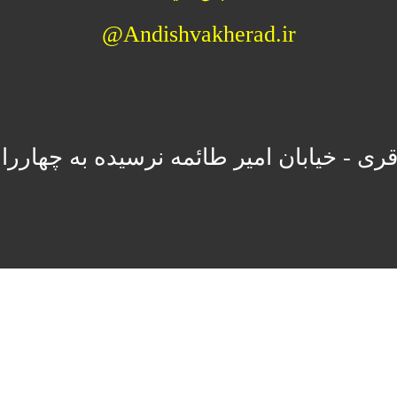
Andishvakherad.ir@
قری - خیابان امیر طائمه نرسیده به چ
هارراه